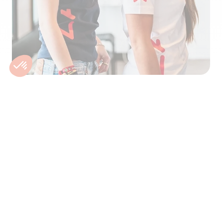
©02/2025 – By
Poush
IPI 509.031
Jobs
Nos conseils
Engagement social