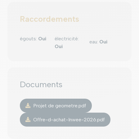
Raccordements
égouts
:
Oui
électricité
:
eau
:
Oui
Oui
Documents
Projet de geometre.pdf
Offre-d-achat-Inwee-2026.pdf