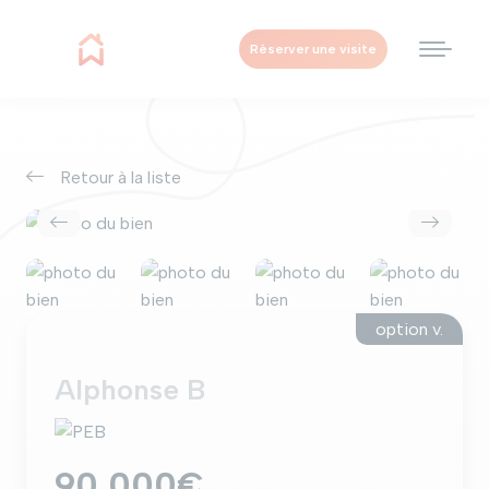
Réserver une visite
Retour à la liste
option v.
Alphonse B
90.000€