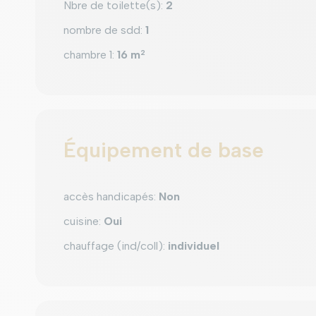
Nbre de toilette(s)
:
2
nombre de sdd
:
1
chambre 1
:
16 m
2
Équipement de base
accès handicapés
:
Non
cuisine
:
Oui
chauffage (ind/coll)
:
individuel