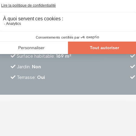
Surface habitable
:
169 m
2
Jardin
:
Non
Terrasse
:
Oui