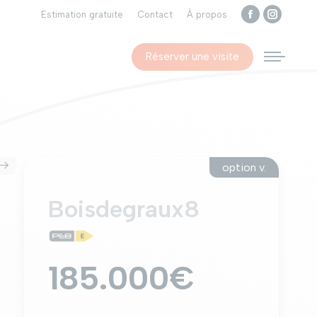
Estimation gratuite
Contact
À propos
Facebook
Instagra
page
page
Réserver une visite
opens
opens
in
in
new
new
window
window
option v.
Boisdegraux8
185.000€