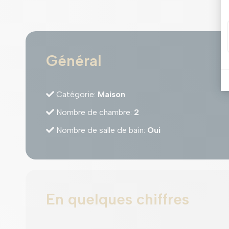
Général
Catégorie
:
Maison
Nombre de chambre
:
2
Nombre de salle de bain
:
Oui
En quelques chiffres