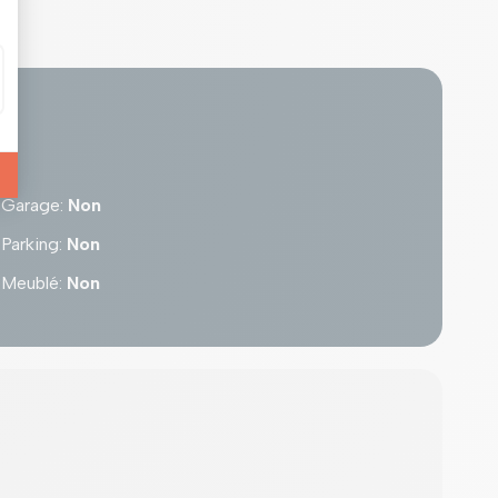
Garage
:
Non
Parking
:
Non
Meublé
:
Non