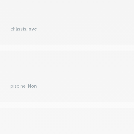
châssis
:
pvc
piscine
:
Non