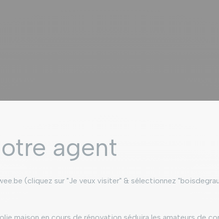
otre agent
wee.be (cliquez sur "Je veux visiter" & sélectionnez "boisdegra
 jolie maison en cours de rénovation séduira les amateurs de co