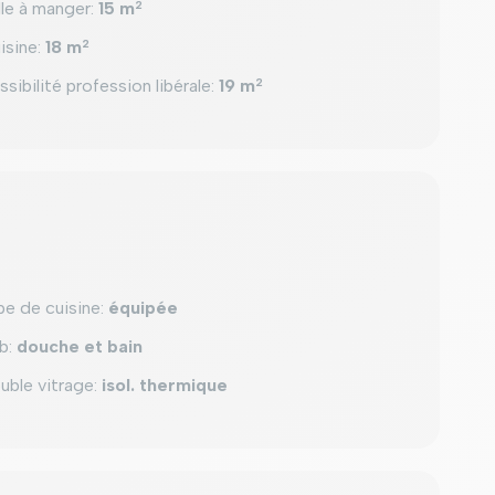
lle à manger
:
15 m
2
isine
:
18 m
2
ssibilité profession libérale
:
19 m
2
pe de cuisine
:
équipée
b
:
douche et bain
uble vitrage
:
isol. thermique