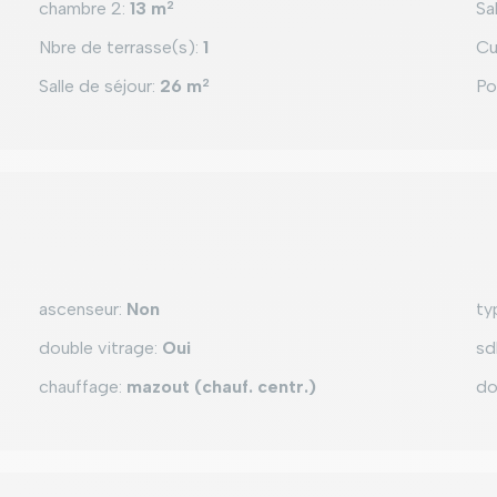
chambre 2
:
13 m
2
Sa
Nbre de terrasse(s)
:
1
Cu
Salle de séjour
:
26 m
2
Po
ascenseur
:
Non
ty
double vitrage
:
Oui
sd
chauffage
:
mazout (chauf. centr.)
do