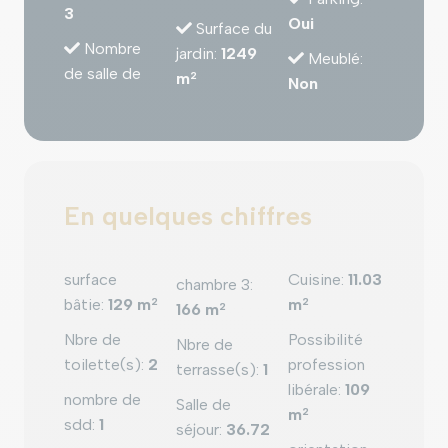
3
Oui
Surface du
Nombre
jardin
:
1249
Meublé
:
de salle de
m
2
Non
En quelques chiffres
surface
Cuisine
:
11.03
chambre 3
:
bâtie
:
129 m
2
m
2
166 m
2
Nbre de
Possibilité
Nbre de
toilette(s)
:
2
profession
terrasse(s)
:
1
libérale
:
109
nombre de
Salle de
m
2
sdd
:
1
séjour
:
36.72