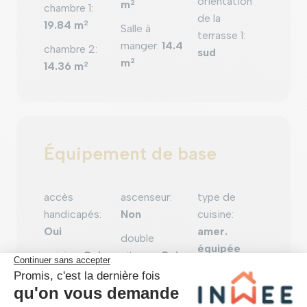
orientation
m
2
chambre 1
:
de la
19.84 m
2
Salle à
terrasse 1
:
manger
:
14.4
chambre 2
:
sud
m
2
14.36 m
2
Équipement de base
accès
ascenseur
:
type de
handicapés
:
Non
cuisine
:
Oui
amer.
double
équipée
cuisine
:
Oui
vitrage
:
Oui
sdb
:
douche
chauffage
chauffage
:
et bain
(ind/coll)
:
chauffage