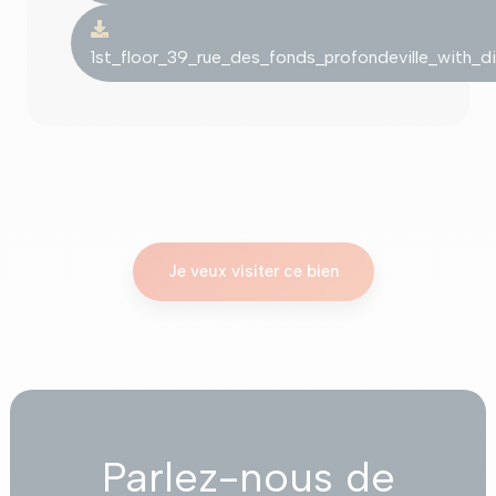
1st_floor_39_rue_des_fonds_profondeville_with_di
Je veux visiter ce bien
Parlez-nous de