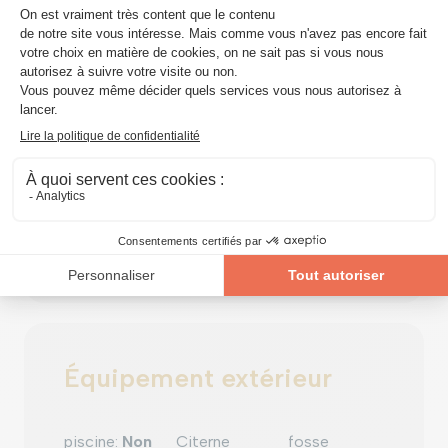
individuel
au sol
double
vitrage
:
isol.
thermique
Équipements techniques
châssis
:
pvc
Équipement extérieur
piscine
:
Non
Citerne
fosse