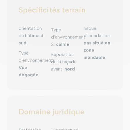
Spécificités terrain
orientation
risque
Type
du bâtiment
:
d'inondation
:
d'environnement
sud
pas situé en
2
:
calme
zone
Type
Exposition
inondable
d'environnement
:
de la façade
Vue
avant
:
nord
dégagée
Domaine juridique