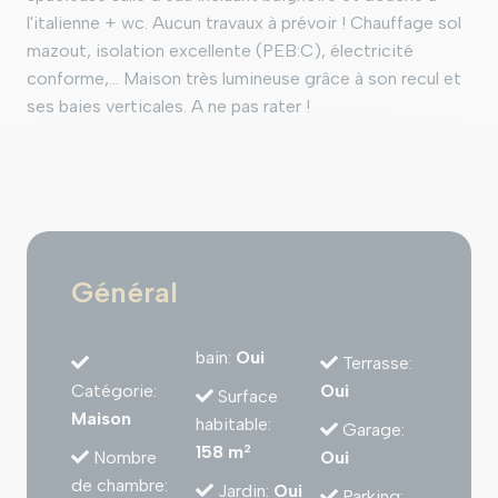
l'italienne + wc. Aucun travaux à prévoir ! Chauffage sol
mazout, isolation excellente (PEB:C), électricité
conforme,... Maison très lumineuse grâce à son recul et
ses baies verticales. A ne pas rater !
Général
bain
:
Oui
Terrasse
:
Catégorie
:
Oui
Surface
Maison
habitable
:
Garage
:
158 m
2
Nombre
Oui
de chambre
:
Jardin
:
Oui
Parking
: