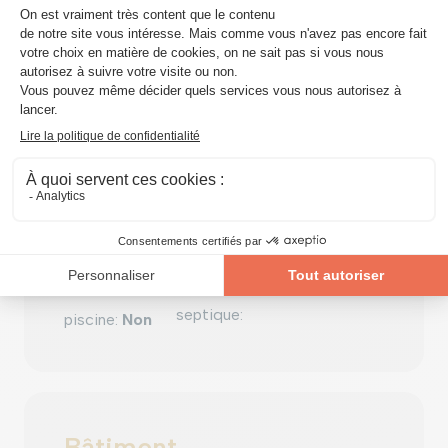
(chauf.
vitrage
:
isol.
ascenseur
:
centr.)
thermique
Non
type de
cuisine
:
Équipement extérieur
Oui
annexe
:
Oui
fosse
septique
:
piscine
:
Non
Bâtiment