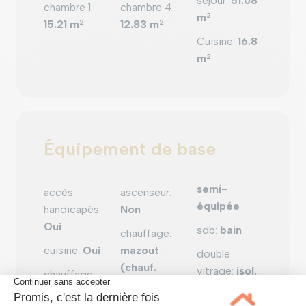
séjour
:
51.08
chambre 1
:
chambre 4
:
m
2
15.21 m
2
12.83 m
2
Cuisine
:
16.8
m
2
Équipement de base
semi-
accès
ascenseur
:
équipée
handicapés
:
Non
Oui
sdb
:
bain
chauffage
:
cuisine
:
Oui
mazout
double
(chauf.
vitrage
:
isol.
chauffage
centr.)
thermique
(ind/coll)
: