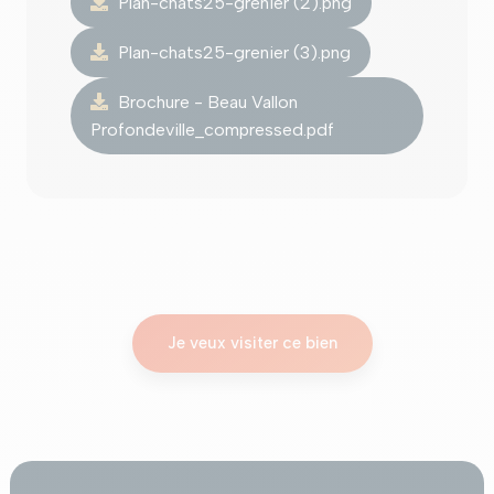
Plan-chats25-grenier (2).png
Plan-chats25-grenier (3).png
Brochure - Beau Vallon
Profondeville_compressed.pdf
Je veux visiter ce bien