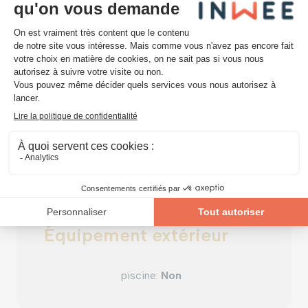
individuel
type de
cuisine
:
Équipements techniques
châssis
:
bois
Équipement extérieur
piscine
:
Non