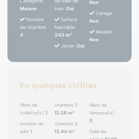
Catégorie
:
de salle de
Non
Maison
bain
:
Oui
Garage
:
Nombre
Surface
Non
de chambre
:
habitable
:
Meublé
:
4
243 m
2
Non
Jardin
:
Oui
En quelques chiffres
Nbre de
chambre 2
:
Nbre de
toilette(s)
:
1
13.28 m
2
terrasse(s)
:
0
nombre de
chambre 3
:
sdd
:
1
12.46 m
2
Salle de