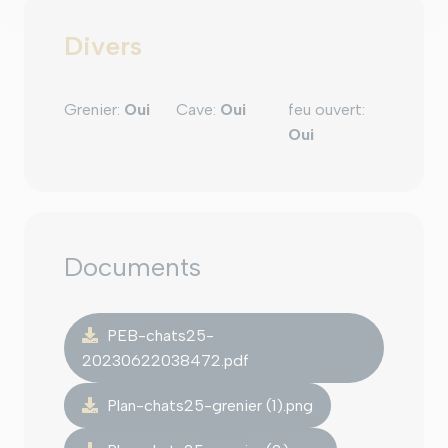
Divers
Grenier
:
Oui
Cave
:
Oui
feu ouvert
:
Oui
Documents
PEB-chats25-
20230622038472.pdf
Plan-chats25-grenier (1).png