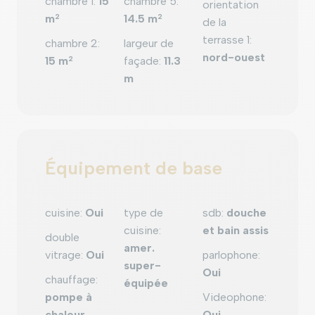
chambre 1
:
15
chambre 5
:
orientation
m
2
14.5 m
2
de la
terrasse 1
:
chambre 2
:
largeur de
nord-ouest
15 m
2
façade
:
11.3
m
Équipement de base
cuisine
:
Oui
type de
sdb
:
douche
cuisine
:
et bain assis
double
amer.
vitrage
:
Oui
parlophone
:
super-
Oui
chauffage
:
équipée
pompe à
Videophone
:
chaleur
Oui