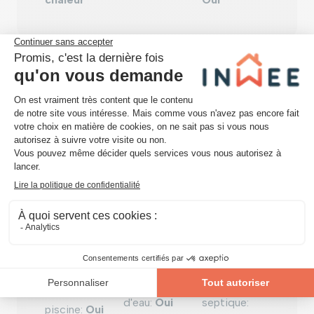
Équipements techniques
conditionné
:
air
châssis
:
bois
Oui
Équipement extérieur
atelier
:
Oui
Citerne
fosse
d'eau
:
Oui
septique
:
piscine
:
Oui