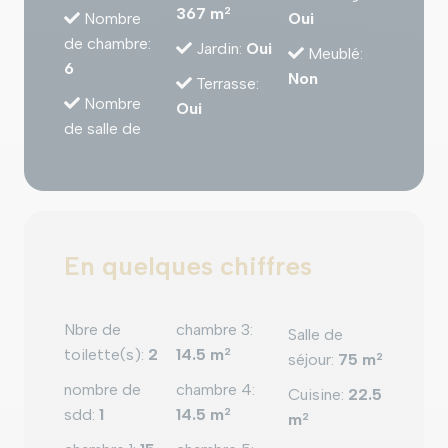
367 m
2
Nombre
Oui
de chambre
:
Jardin
:
Oui
Meublé
:
6
Non
Terrasse
:
Nombre
Oui
de salle de
En quelques chiffres
Nbre de
chambre 3
:
Salle de
toilette(s)
:
2
14.5 m
2
séjour
:
75 m
2
nombre de
chambre 4
:
Cuisine
:
22.5
sdd
:
1
14.5 m
2
m
2