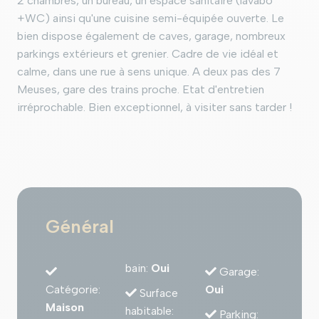
2 chambres, un bureau, un espace sanitaire (lavabo
+WC) ainsi qu'une cuisine semi-équipée ouverte. Le
bien dispose également de caves, garage, nombreux
parkings extérieurs et grenier. Cadre de vie idéal et
calme, dans une rue à sens unique. A deux pas des 7
Meuses, gare des trains proche. Etat d'entretien
irréprochable. Bien exceptionnel, à visiter sans tarder !
Général
bain
:
Oui
Garage
:
Catégorie
:
Oui
Surface
Maison
habitable
:
Parking
: