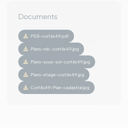
Documents
PEB-cortils49.pdf
Plans-rdc-cortils49.jpg
Plans-sous-sol-cortils49.jpg
Plans-etage-cortils49.jpg
Cortils49-Plan-cadastral.jpg