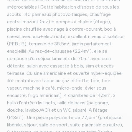
irréprochables ! Cette habitation dispose de tous les
atouts : 40 panneaux photovoltaïques, chauffage
central mazout (rez) + pompes à chaleur (étage),
piscine chauffée avec nage à contre-courant, box à
cheval avec eau+électricité, excellent niveau d'isolation
(PEB : B), terrasse de 38,5m², jardin parfaitement
ensoleillé. Au rez-de-chaussée (224m²), elle se
compose d'un séjour lumineux de 75m² avec coin
détente, salon avec cassette à bois, sàm et accès
terrasse. Cuisine américaine et ouverte hyper-équipée
ilôt central avec taque au gaz et hotte, four, four
vapeur, machine à café, micro-onde, évier sous
encastré, frigo américain). 4 chambres de 14,5m², 3
halls d'entrée distincts, salle de bains (baignoire,
douche, lavabo,WC) et un WC séparé. A l'étage
(143m²) : Une pièce polyvalente de 77,5m² (profession
libérale, séjour, salle de sport, suite parentale ou autre),