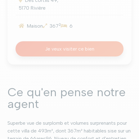
Des cortils 49,
5170 Rivière
2
Maison
367
6
Je veux visiter ce bien
Ce qu'en pense notre
agent
Superbe vue de surplomb et volumes surprenants pour
cette villa de 493m², dont 367m² habitables sise sur un
terrain de 66ares96. Niveau de confort et d'entretien